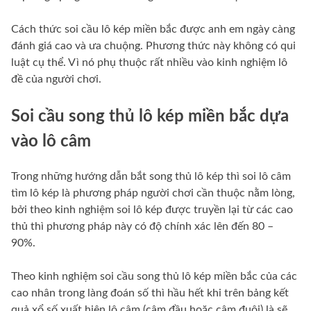
Cách thức soi cầu lô kép miền bắc được anh em ngày càng
đánh giá cao và ưa chuộng. Phương thức này không có qui
luật cụ thể. Vì nó phụ thuộc rất nhiều vào kinh nghiệm lô
đề của người chơi.
Soi cầu song thủ lô kép miền bắc dựa
vào lô câm
Trong những hướng dẫn bắt song thủ lô kép thì soi lô câm
tìm lô kép là phương pháp người chơi cần thuộc nằm lòng,
bởi theo kinh nghiệm soi lô kép được truyền lại từ các cao
thủ thì phương pháp này có độ chính xác lên đến 80 –
90%.
Theo kinh nghiệm soi cầu song thủ lô kép miền bắc của các
cao nhân trong làng đoán số thì hầu hết khi trên bảng kết
quả xổ số xuất hiện lô câm (câm đầu hoặc câm đuôi) là sẽ