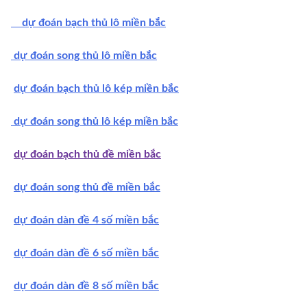
dự đoán bạch thủ lô miền bắc
dự đoán song thủ lô miền bắc
dự đoán bạch thủ lô kép miền bắc
dự đoán song thủ lô kép miền bắc
dự đoán bạch thủ đề miền bắc
dự đoán song thủ đề miền bắc
dự đoán dàn đề 4 số miền bắc
dự đoán dàn đề 6 số miền bắc
dự đoán dàn đề 8 số miền bắc