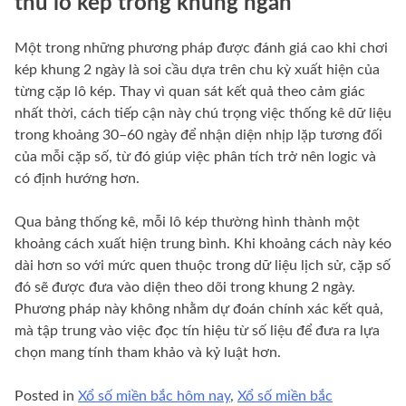
thủ lô kép trong khung ngắn
Một trong những phương pháp được đánh giá cao khi chơi
kép khung 2 ngày là soi cầu dựa trên chu kỳ xuất hiện của
từng cặp lô kép. Thay vì quan sát kết quả theo cảm giác
nhất thời, cách tiếp cận này chú trọng việc thống kê dữ liệu
trong khoảng 30–60 ngày để nhận diện nhịp lặp tương đối
của mỗi cặp số, từ đó giúp việc phân tích trở nên logic và
có định hướng hơn.
Qua bảng thống kê, mỗi lô kép thường hình thành một
khoảng cách xuất hiện trung bình. Khi khoảng cách này kéo
dài hơn so với mức quen thuộc trong dữ liệu lịch sử, cặp số
đó sẽ được đưa vào diện theo dõi trong khung 2 ngày.
Phương pháp này không nhằm dự đoán chính xác kết quả,
mà tập trung vào việc đọc tín hiệu từ số liệu để đưa ra lựa
chọn mang tính tham khảo và kỷ luật hơn.
Posted in
Xổ số miền bắc hôm nay
,
Xổ số miền bắc