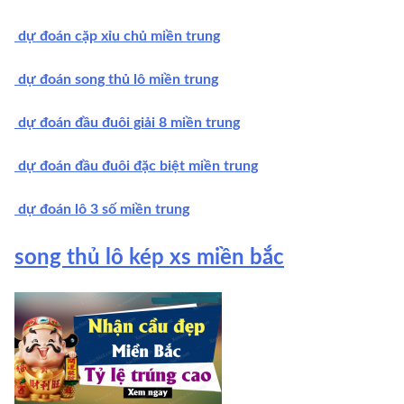
dự đoán cặp xỉu chủ miền trung
dự đoán song thủ lô miền trung
dự đoán đầu đuôi giải 8 miền trung
dự đoán đầu đuôi đặc biệt miền trung
dự đoán lô 3 số miền trung
song thủ lô kép xs miền bắc