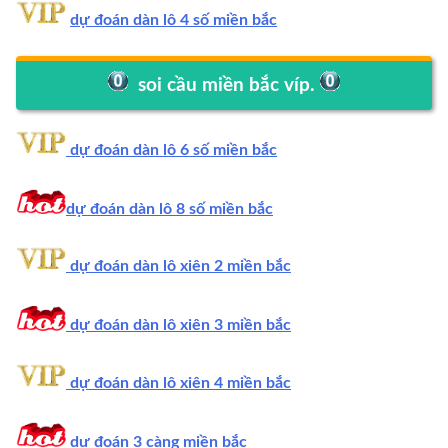
dự đoán dàn lô 4 số miền bắc
soi cầu miền bắc víp.
dự đoán dàn lô 6 số miền bắc
dự đoán dàn lô 8 số miền bắc
dự đoán dàn lô xiên 2 miền bắc
dự đoán dàn lô xiên 3 miền bắc
dự đoán dàn lô xiên 4 miền bắc
dự đoán 3 càng miền bắc