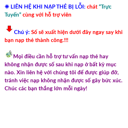
❈ LIÊN HỆ KHI NẠP THẺ BỊ LỖI:
chát
“Trực
Tuyến”
cùng với hỗ trợ viên
Chú ý:
Số sẽ xuất hiện dưới đây ngay say khi
bạn nạp thẻ thành công
.!!!
Mọi điều cần hỗ trợ tư vấn nạp thẻ hay
không nhận được số sau khi nạp ở bất kỳ mục
nào. Xin liên hệ với chúng tôi để được giúp đỡ,
tránh việc nạp không nhận được số gây bức xúc.
Chúc các bạn thắng lớn mỗi ngày!