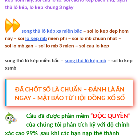
thủ lô kép, lo kep khung 3 ngày
song thủ lô kép xs miền bắc
– soi lo kep dep hom
nay – soi
lo kep mb
mien phi – soi lo mb chuan nhat –
soi lo mb gan – soi lo mb 3 mien – soi cau lo kep
song thủ lô kép miền bắc –
song thủ lô kép mb
– soi lo kep
xsmb
ĐÃ CHỐT SỐ LÀ CHUẨN – ĐÁNH LÀ ĂN
NGAY – MẬT BÁO TỪ HỘI ĐỒNG XỔ SỐ
Cầu đã được phần mềm
“ĐỘC QUYỀN”
của chúng tôi phân tích kỹ với độ chính
xác cao 99% ,sau khi các bạn nạp thẻ thành