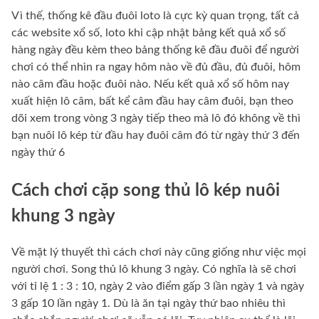
Vì thế, thống kê đầu đuôi loto là cực kỳ quan trọng, tất cả
các website xổ số, loto khi cập nhật bảng kết quả xổ số
hàng ngày đều kèm theo bảng thống kê đầu đuôi để người
chơi có thể nhìn ra ngay hôm nào về đủ đầu, đủ đuôi, hôm
nào câm đầu hoặc đuôi nào. Nếu kết quả xổ số hôm nay
xuất hiện lô câm, bất kể câm đầu hay câm đuôi, bạn theo
dõi xem trong vòng 3 ngày tiếp theo mà lô đó không về thì
bạn nuôi lô kép từ đầu hay đuôi câm đó từ ngày thứ 3 đến
ngày thứ 6
Cách chơi cặp song thủ lô kép nuôi
khung 3 ngày
Về mặt lý thuyết thì cách chơi này cũng giống như việc mọi
người chơi. Song thủ lô khung 3 ngày. Có nghĩa là sẽ chơi
với tỉ lệ 1 : 3 : 10, ngày 2 vào điểm gấp 3 lần ngày 1 và ngày
3 gấp 10 lần ngày 1. Dù là ăn tại ngày thứ bao nhiêu thì