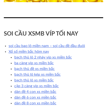
SOI CẦU XSMB VÍP TỐI NAY
soi cầu bao lô miền nam – soi cầu đề đầu đuôi
Xổ số miền bắc hôm nay
bạch thủ lô 2 nháy víp xs miền bắc
ba càng víp xs miền bắc
bạch thủ đề xs miền bắc
bạch thủ lô kép xs miền bắc
bạch thủ lô xs miền bắc
cặp 3 càng víp xs miền bắc
dàn đề 4 con xs miền bắc
dàn đề 6 con xs miền bắc
dàn đề 8 con xs miền bắc