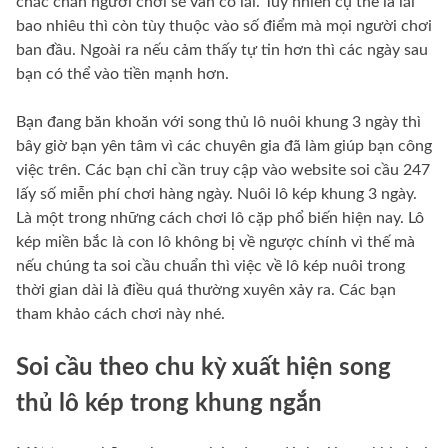
chắc chắn người chơi sẽ vẫn có lãi. Tuy nhiên cụ thể là lãi
bao nhiêu thì còn tùy thuộc vào số điểm mà mọi người chơi
ban đầu. Ngoài ra nếu cảm thấy tự tin hơn thì các ngày sau
bạn có thể vào tiền mạnh hơn.
Bạn đang băn khoăn với song thủ lô nuôi khung 3 ngày thì
bây giờ bạn yên tâm vì các chuyên gia đã làm giúp bạn công
việc trên. Các bạn chỉ cần truy cập vào website soi cầu 247
lấy số miễn phí chơi hàng ngày. Nuôi lô kép khung 3 ngày.
Là một trong những cách chơi lô cặp phổ biến hiện nay. Lô
kép miền bắc là con lô không bị về ngược chính vì thế mà
nếu chúng ta soi cầu chuẩn thì việc về lô kép nuôi trong
thời gian dài là điều quá thường xuyên xảy ra. Các bạn
tham khảo cách chơi này nhé.
Soi cầu theo chu kỳ xuất hiện song
thủ lô kép trong khung ngắn