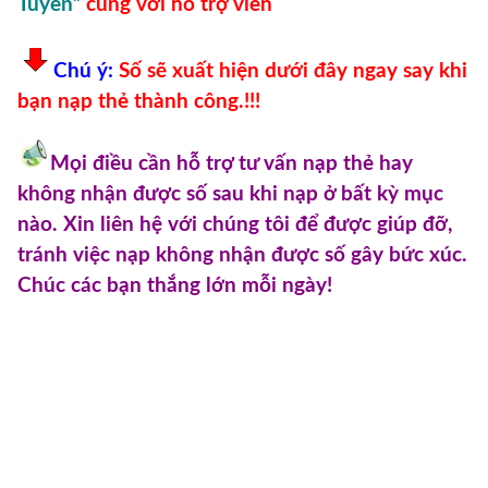
Tuyến”
cùng với hỗ trợ viên
Chú ý:
Số sẽ xuất hiện dưới đây ngay say khi
bạn nạp thẻ thành công
.!!!
Mọi điều cần hỗ trợ tư vấn nạp thẻ hay
không nhận được số sau khi nạp ở bất kỳ mục
nào. Xin liên hệ với chúng tôi để được giúp đỡ,
tránh việc nạp không nhận được số gây bức xúc.
Chúc các bạn thắng lớn mỗi ngày!