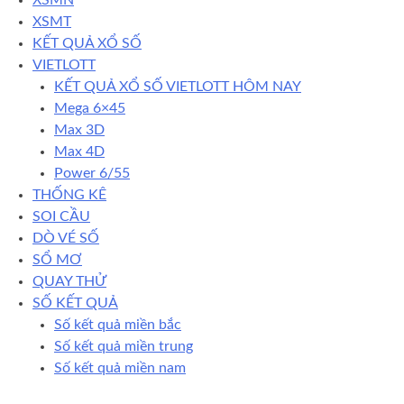
XSMN
XSMT
KẾT QUẢ XỔ SỐ
VIETLOTT
KẾT QUẢ XỔ SỐ VIETLOTT HÔM NAY
Mega 6×45
Max 3D
Max 4D
Power 6/55
THỐNG KÊ
SOI CẦU
DÒ VÉ SỐ
SỔ MƠ
QUAY THỬ
SỐ KẾT QUẢ
Số kết quả miền bắc
Số kết quả miền trung
Số kết quả miền nam