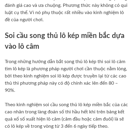
đánh giá cao và ưa chuộng. Phương thức này không có qui
luật cụ thể. Vì nó phụ thuộc rất nhiều vào kinh nghiệm lô
đề của người chơi.
Soi cầu song thủ lô kép miền bắc dựa
vào lô câm
Trong những hướng dẫn bắt song thủ lô kép thì soi lô câm
tìm lô kép là phương pháp người chơi cần thuộc nằm lòng,
bởi theo kinh nghiệm soi lô kép được truyền lại từ các cao
thủ thì phương pháp này có độ chính xác lên đến 80 –
90%.
Theo kinh nghiệm soi cầu song thủ lô kép miền bắc của các
cao nhân trong làng đoán số thì hầu hết khi trên bảng kết
quả xổ số xuất hiện lô câm (câm đầu hoặc câm đuôi) là sẽ
có lô kép về trong vòng từ 3 đến 6 ngày tiếp theo.