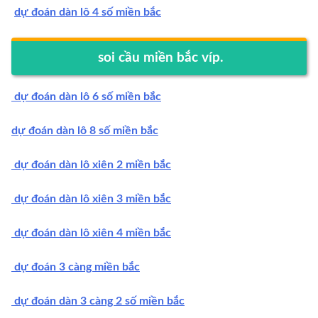
dự đoán dàn lô 4 số miền bắc
soi cầu miền bắc víp.
dự đoán dàn lô 6 số miền bắc
dự đoán dàn lô 8 số miền bắc
dự đoán dàn lô xiên 2 miền bắc
dự đoán dàn lô xiên 3 miền bắc
dự đoán dàn lô xiên 4 miền bắc
dự đoán 3 càng miền bắc
dự đoán dàn 3 càng 2 số miền bắc