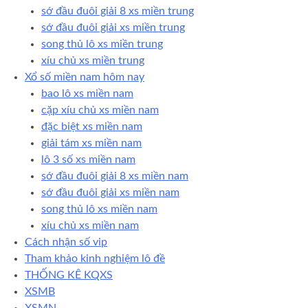
sớ đầu đuôi giải 8 xs miền trung
sớ đầu đuôi giải xs miền trung
song thủ lô xs miền trung
xíu chủ xs miền trung
Xổ số miền nam hôm nay
bao lô xs miền nam
cặp xíu chủ xs miền nam
đặc biệt xs miền nam
giải tám xs miền nam
lô 3 số xs miền nam
sớ đầu đuôi giải 8 xs miền nam
sớ đầu đuôi giải xs miền nam
song thủ lô xs miền nam
xíu chủ xs miền nam
Cách nhận số vip
Tham khảo kinh nghiệm lô đề
THỐNG KÊ KQXS
XSMB