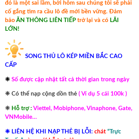
đó là một sai lầm, bởi hôm sau chúng tôi sẽ phải
cố gắng tìm ra cầu lô đề mới bền vững. Đảm
bảo
ĂN THÔNG LIÊN TIẾP
trở lại và có
LÃI
LỚN
!
SONG THỦ LÔ KÉP MIỀN BẮC CAO
CẤP
❈
Số được cập nhật tất cả thời gian trong ngày
❈
Có thể nạp cộng dồn thẻ
( Ví dụ 5 cái 100k )
❈
Hỗ trợ :
Viettel, Mobiphone, Vinaphone, Gate,
VNMobile…
❈ LIÊN HỆ KHI NẠP THẺ BỊ LỖI:
chát
“Trực