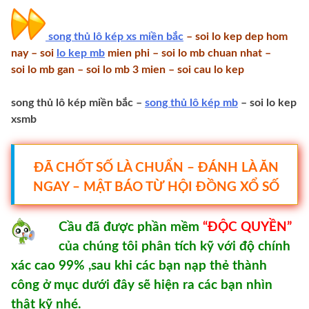
song thủ lô kép xs miền bắc
– soi lo kep dep hom
nay – soi
lo kep mb
mien phi – soi lo mb chuan nhat –
soi lo mb gan – soi lo mb 3 mien – soi cau lo kep
song thủ lô kép miền bắc –
song thủ lô kép mb
– soi lo kep
xsmb
ĐÃ CHỐT SỐ LÀ CHUẨN – ĐÁNH LÀ ĂN
NGAY – MẬT BÁO TỪ HỘI ĐỒNG XỔ SỐ
Cầu đã được phần mềm
“ĐỘC QUYỀN”
của chúng tôi phân tích kỹ với độ chính
xác cao 99% ,sau khi các bạn nạp thẻ thành
công ở mục dưới đây sẽ hiện ra các bạn nhìn
thật kỹ nhé.