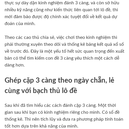
thực sự dày dặn kinh nghiệm đánh 3 càng, và còn sở hữu
nhiều kỹ năng cũng như kiến thức liên quan tới lô đề, thì
mới đảm bảo được độ chính xác tuyệt đối về kết quả dự
đoán của mình.
Theo các cao thủ chia sẻ, việc chơi theo kinh nghiệm thì
phải thường xuyên theo dõi và thống kê bảng kết quả xổ số
về trước đó. Đây là một yếu tố hết sức quan trọng đến xuất
bản có thể tìm kiếm con đề 3 càng yêu thích một cách dễ
dàng hơn.
Ghép cặp 3 càng theo ngày chẵn, lẻ
cùng với bạch thủ lô đề
Sau khi đã tìm hiểu các cách đánh cặp 3 càng. Một thời
gian sau khi bạn có kinh nghiệm riêng cho mình. Có sổ đề
thống kê. Thì nên tích lũy và đưa ra phương pháp tính toán
tốt hơn dựa trên khả năng của mình.