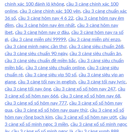
chính xác 100 đánh lô không
,
cầu 3 càng chính xác 100
online
,
cầu 3 càng chính xác 100 yên
,
cầu 3 càng chuẩn xác
36 số
,
cầu 3 càng hôm nay 4 6 22
,
cầu 3 càng hôm nay êm
đềm
,
cầu 3 càng hôm nay êm nhất
,
cầu 3 càng hôm nay
ibet
,
cầu 3 càng hôm nay ơ đâu
,
cầu 3 càng hôm nay ra số
gì
,
cầu 3 càng miễn phí 99999
,
cầu 3 càng miễn phí enzo
,
cầu 3 càng minh ngọc cần thơ
,
cầu 3 càng siêu chuẩn 268
,
cầu 3 càng siêu chuẩn 90 ngày
,
cầu 3 càng siêu chuẩn ăn
,
cầu 3 càng siêu chuẩn đề miền bắc
,
cầu 3 càng siêu chuẩn
miền bắc
,
cầu 3 càng siêu chuẩn online
,
cầu 3 càng siêu
chuẩn rẻ
,
cầu 3 càng siêu vip 50 số
,
cầu 3 càng siêu vip an
giang
,
cầu 3 càng tối nay in english
,
cầu 3 càng tối nay lyric
,
cầu 3 càng tối nay ông
,
cầu 3 càng xổ số hôm nay 247
,
cầu
3 càng xổ số hôm nay 666
,
cầu 3 càng xổ số hôm nay 68
,
cầu 3 càng xổ số hôm nay 777
,
cầu 3 càng xổ số hôm nay
qua
,
cầu 3 càng xổ số hôm nay quay thử
,
cầu 3 càng xổ số
hôm nay rồng bạch kim
,
cầu 3 càng xổ số hôm nay ướt
,
cầu
3 càng xổ số minh ngọc 3 miền
,
cầu 3 càng xổ số minh ngọc
ây
,
cầu 3 càng xổ số minh ngọc là
,
cầu 3 càng xsmb 888
,