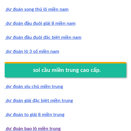
dự đoán song thủ lô miền nam
dự đoán đầu đuôi giải 8 miền nam
dự đoán đầu đuôi đặc biệt miền nam
dự đoán lô 3 số miền nam
soi cầu miền trung cao cấp.
dự đoán xỉu chủ miền trung
dự đoán giải đặc biệt miền trung
dự đoán to giải 8 miền trung
dự đoán bao lô miền trung