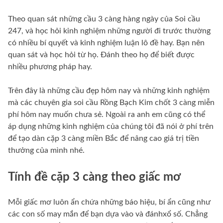
Theo quan sát những cầu 3 càng hàng ngày của Soi cầu
247, và học hỏi kinh nghiệm những người đi trước thường
có nhiều bí quyết và kinh nghiệm luận lô đề hay. Bạn nên
quan sát và học hỏi từ họ. Đánh theo họ để biết được
nhiều phương pháp hay.
Trên đây là những cầu đẹp hôm nay và những kinh nghiệm
mà các chuyên gia soi cầu Rồng Bạch Kim chốt 3 càng miễn
phí hôm nay muốn chưa sẻ. Ngoài ra anh em cũng có thể
áp dụng những kinh nghiệm của chúng tôi đã nói ở phí trên
để tạo dàn cặp 3 càng miền Bắc để nâng cao giá trị tiền
thưởng của mình nhé.
Tính đề cặp 3 càng theo giấc mơ
Mỗi giấc mơ luôn ẩn chứa những báo hiệu, bí ẩn cũng như
các con số may mắn để bạn dựa vào và đánhxổ số. Chẳng