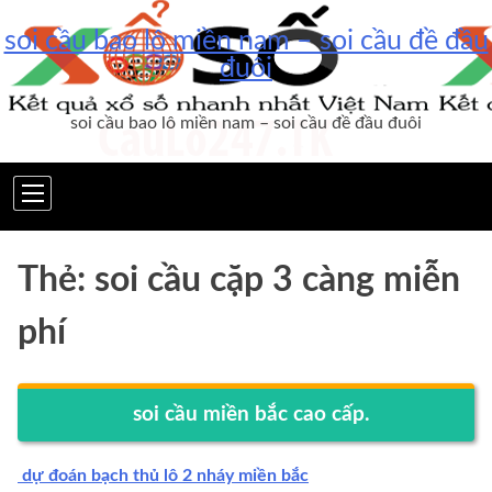
Skip
soi cầu bao lô miền nam – soi cầu đề đầu
to
đuôi
content
soi cầu bao lô miền nam – soi cầu đề đầu đuôi
Thẻ:
soi cầu cặp 3 càng miễn
phí
soi cầu miền bắc cao cấp.
dự đoán bạch thủ lô 2 nháy miền bắc