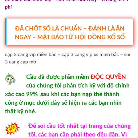
phí
ĐÃ CHỐT SỐ LÀ CHUẨN – ĐÁNH LÀ ĂN
NGAY – MẬT BÁO TỪ HỘI ĐỒNG XỔ SỐ
cặp 3 càng víp miền bắc – cặp 3 càng víp xs miền bắc – soi
3 cang cap mb
Cầu đã được phần mềm
ĐỘC QUYỀN
của chúng tôi phân tích kỹ với độ chính
xác cao 99% ,sau khi các bạn nạp thẻ thành
công ở mục dưới đây sẽ hiện ra các bạn nhìn
thật kỹ nhé.
Để soi cầu tốt nhất tại trang của chúng
tôi, các bạn cần phải theo đều đặn. Vì