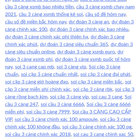
cầu 3 càng xsmb bao nhiêu tiền
,
cầu 3 càng xsmb chay nam
2021
,
cầu 3 càng xsmb thống kê soi
,
cầu số đề hôm nay
,
cầu số đề miền bắc hôm nay
,
dự đoán 3 càng an
,
dự đoán 3
càng chính xác 100
,
dự đoán 3 càng chính xác bao nhiêu
,
dự đoán 3 càng chính xác phi thiên hạ
,
dự đoán 3 càng
chính xác phút
,
dự đoán 3 càng siêu chuẩn 365
,
dự đoán 3
càng siêu chuẩn online
,
dự đoán 3 càng xsmb euro
,
dự
đoán 3 càng xsmb phí
,
dự đoán 3 càng xsmb quốc tế hôm
nay
,
soi 3 cang cap mb
,
soi 3 càng vip
,
Soi cặp 3 càng
chuẩn
,
soi cặp 3 càng chuẩn nhất
,
soi cặp 3 càng đại phát
,
soi cặp 3 càng giờ hoàng đạo
,
soi cặp 3 càng miền bắc
,
soi
cặp 3 càng miễn phí chính xác
,
soi cặp 3 càng rbk
,
soi cặp 3
càng rồng bạch kim
,
soi cặp 3 càng víp
,
soi cau 3 cang
,
Soi
cầu 3 càng 247
,
soi cầu 3 càng 6666
,
Soi cầu 3 càng 6666
miễn phí
,
soi cầu 3 càng 7999
,
Soi cầu 3 CÀNG CAO CẤP
VIP
,
soi cầu 3 càng chính xác 100 ampoule
,
soi cầu 3 càng
chính xác 100 không đầu
,
soi cầu 3 càng chính xác 100 pg
,
soi cầu 3 càng chính xác 2018
,
soi cau 3 cang chinh xac 50
,