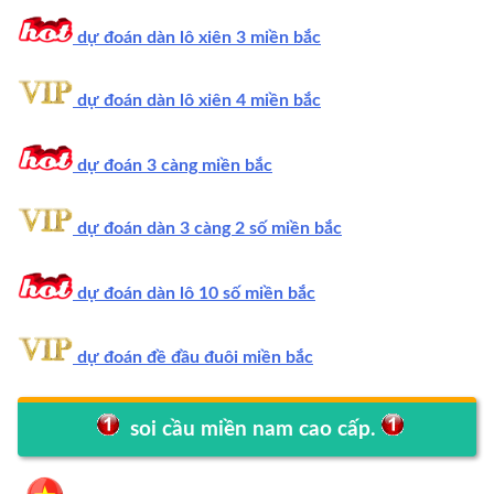
dự đoán dàn lô xiên 3 miền bắc
dự đoán dàn lô xiên 4 miền bắc
dự đoán 3 càng miền bắc
dự đoán dàn 3 càng 2 số miền bắc
dự đoán dàn lô 10 số miền bắc
dự đoán đề đầu đuôi miền bắc
soi cầu miền nam cao cấp.