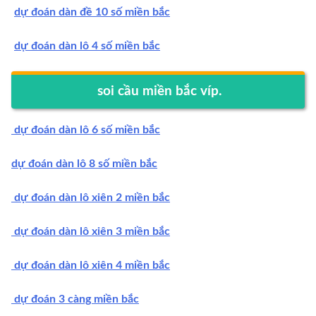
dự đoán dàn đề 10 số miền bắc
dự đoán dàn lô 4 số miền bắc
soi cầu miền bắc víp.
dự đoán dàn lô 6 số miền bắc
dự đoán dàn lô 8 số miền bắc
dự đoán dàn lô xiên 2 miền bắc
dự đoán dàn lô xiên 3 miền bắc
dự đoán dàn lô xiên 4 miền bắc
dự đoán 3 càng miền bắc