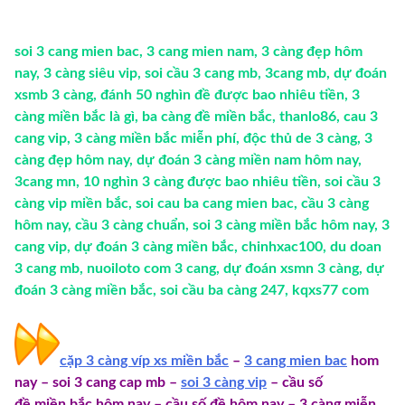
soi 3 cang mien bac, 3 cang mien nam, 3 càng đẹp hôm
nay, 3 càng siêu vip, soi cầu 3 cang mb, 3cang mb, dự đoán
xsmb 3 càng, đánh 50 nghìn đề được bao nhiêu tiền, 3
càng miền bắc là gì, ba càng đề miền bắc, thanlo86, cau 3
cang vip, 3 càng miền bắc miễn phí, độc thủ de 3 càng, 3
càng đẹp hôm nay, dự đoán 3 càng miền nam hôm nay,
3cang mn, 10 nghìn 3 càng được bao nhiêu tiền, soi cầu 3
càng vip miền bắc, soi cau ba cang mien bac, cầu 3 càng
hôm nay, cầu 3 càng chuẩn, soi 3 càng miền bắc hôm nay, 3
cang vip, dự đoán 3 càng miền bắc, chinhxac100, du doan
3 cang mb, nuoiloto com 3 cang, dự đoán xsmn 3 càng, dự
đoán 3 càng miền bắc, soi cầu ba càng 247, kqxs77 com
cặp 3 càng víp xs miền bắc
–
3 cang mien bac
hom
nay – soi 3 cang cap mb –
soi 3 càng vip
– cầu số
đề miền bắc hôm nay – cầu số đề hôm nay – 3 càng miễn