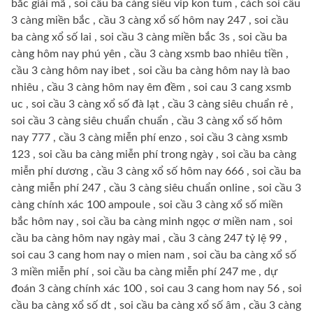
bắc giải mã , soi cầu ba càng siêu vip kon tum , cách soi cầu
3 càng miền bắc , cầu 3 càng xổ số hôm nay 247 , soi cầu
ba càng xổ số lai , soi cầu 3 càng miền bắc 3s , soi cầu ba
càng hôm nay phú yên , cầu 3 càng xsmb bao nhiêu tiền ,
cầu 3 càng hôm nay ibet , soi cầu ba càng hôm nay là bao
nhiêu , cầu 3 càng hôm nay êm đềm , soi cau 3 cang xsmb
uc , soi cầu 3 càng xổ số đà lạt , cầu 3 càng siêu chuẩn rẻ ,
soi cầu 3 càng siêu chuẩn chuẩn , cầu 3 càng xổ số hôm
nay 777 , cầu 3 càng miễn phí enzo , soi cầu 3 càng xsmb
123 , soi cầu ba càng miễn phí trong ngày , soi cầu ba càng
miễn phí dương , cầu 3 càng xổ số hôm nay 666 , soi cầu ba
càng miễn phí 247 , cầu 3 càng siêu chuẩn online , soi cầu 3
càng chính xác 100 ampoule , soi cầu 3 càng xổ số miền
bắc hôm nay , soi cầu ba càng minh ngọc ơ miền nam , soi
cầu ba càng hôm nay ngày mai , cầu 3 càng 247 tỷ lệ 99 ,
soi cau 3 cang hom nay o mien nam , soi cầu ba càng xổ số
3 miền miễn phí , soi cầu ba càng miễn phí 247 me , dự
đoán 3 càng chính xác 100 , soi cau 3 cang hom nay 56 , soi
cầu ba càng xổ số dt , soi cầu ba càng xổ số âm , cầu 3 càng