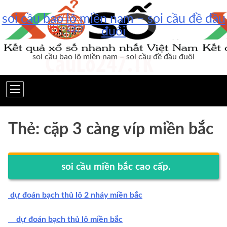
Skip
soi cầu bao lô miền nam – soi cầu đề đầu
to
đuôi
content
soi cầu bao lô miền nam – soi cầu đề đầu đuôi
Thẻ:
cặp 3 càng víp miền bắc
soi cầu miền bắc cao cấp.
dự đoán bạch thủ lô 2 nháy miền bắc
dự đoán bạch thủ lô miền bắc