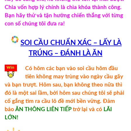
Chia vốn hợp lý chính là chìa khóa thành công.
Bạn hãy thử và tận hưởng chiến thắng với từng
con số chúng tôi đưa ra!
SOI CẦU CHUẨN XÁC – LẤY LÀ
TRÚNG – ĐÁNH LÀ ĂN
Có hôm các bạn vào
soi cầu
hôm đầu
tiên không may trùng vào ngày cầu gãy
và bạn trượt. Hôm sau, bạn không theo nữa thì
đó là một sai lầm, bởi hôm sau chúng tôi sẽ phải
cố gắng tìm ra cầu lô đề mới bền vững. Đảm
bảo
ĂN THÔNG LIÊN TIẾP
trở lại và có
LÃI
LỚN
!