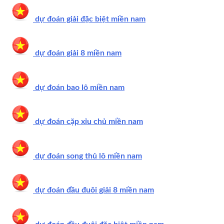
dự đoán giải đặc biệt miền nam
dự đoán giải 8 miền nam
dự đoán bao lô miền nam
dự đoán cặp xỉu chủ miền nam
dự đoán song thủ lô miền nam
dự đoán đầu đuôi giải 8 miền nam