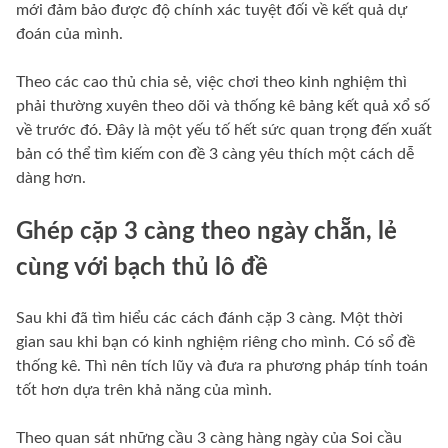
mới đảm bảo được độ chính xác tuyệt đối về kết quả dự
đoán của mình.
Theo các cao thủ chia sẻ, việc chơi theo kinh nghiệm thì
phải thường xuyên theo dõi và thống kê bảng kết quả xổ số
về trước đó. Đây là một yếu tố hết sức quan trọng đến xuất
bản có thể tìm kiếm con đề 3 càng yêu thích một cách dễ
dàng hơn.
Ghép cặp 3 càng theo ngày chẵn, lẻ
cùng với bạch thủ lô đề
Sau khi đã tìm hiểu các cách đánh cặp 3 càng. Một thời
gian sau khi bạn có kinh nghiệm riêng cho mình. Có sổ đề
thống kê. Thì nên tích lũy và đưa ra phương pháp tính toán
tốt hơn dựa trên khả năng của mình.
Theo quan sát những cầu 3 càng hàng ngày của Soi cầu