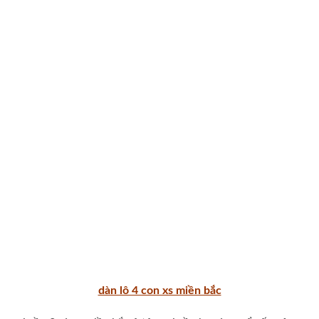
dàn lô 4 con xs miền bắc