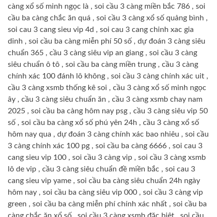
càng xổ số minh ngọc là , soi cầu 3 càng miền bắc 786 , soi
cầu ba càng chắc ăn quá , soi cầu 3 càng xổ số quảng bình ,
soi cau 3 cang sieu vip 4d , soi cau 3 cang chinh xac gia
dinh , soi cầu ba càng miễn phí 50 số , dự đoán 3 càng siêu
chuẩn 365 , cầu 3 càng siêu vip an giang , soi cầu 3 càng
siêu chuẩn ô tô , soi cầu ba càng miền trung , cầu 3 càng
chính xác 100 đánh lô không , soi cầu 3 càng chính xác uit ,
cầu 3 càng xsmb thống kê soi , cầu 3 càng xổ số minh ngọc
ây , cầu 3 càng siêu chuẩn ăn , cầu 3 càng xsmb chay nam
2025 , soi cầu ba càng hôm nay psg , cầu 3 càng siêu vip 50
số , soi cầu ba càng xổ số phú yên 24h , cầu 3 càng xổ số
hôm nay qua , dự đoán 3 càng chính xác bao nhiêu , soi cầu
3 càng chính xác 100 pg , soi cầu ba càng 6666 , soi cau 3
cang sieu vip 100 , soi cầu 3 càng vip , soi cầu 3 càng xsmb
lô de vip , cầu 3 càng siêu chuẩn đề miền bắc , soi cau 3
cang sieu vip yame , soi cầu ba càng siêu chuẩn 24h ngày
hôm nay , soi cầu ba càng siêu vip 000 , soi cầu 3 càng vip
green , soi cầu ba càng miễn phí chính xác nhất , soi cầu ba
càng chắc ăn xổ số , soi cầu 3 càng xsmb đặc biệt , soi cầu