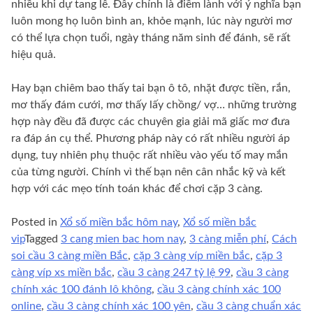
nhiều khi dự tang lễ. Đây chính là điềm lành với ý nghĩa bạn
luôn mong họ luôn bình an, khỏe mạnh, lúc này người mơ
có thể lựa chọn tuổi, ngày tháng năm sinh để đánh, sẽ rất
hiệu quả.
Hay bạn chiêm bao thấy tai bạn ô tô, nhặt được tiền, rắn,
mơ thấy đám cưới, mơ thấy lấy chồng/ vợ… những trường
hợp này đều đã được các chuyên gia giải mã giấc mơ đưa
ra đáp án cụ thể. Phương pháp này có rất nhiều người áp
dụng, tuy nhiên phụ thuộc rất nhiều vào yếu tố may mắn
của từng người. Chính vì thế bạn nên cân nhắc kỹ và kết
hợp với các mẹo tính toán khác để chơi cặp 3 càng.
Posted in
Xổ số miền bắc hôm nay
,
Xổ số miền bắc
vip
Tagged
3 cang mien bac hom nay
,
3 càng miễn phí
,
Cách
soi cầu 3 càng miền Bắc
,
cặp 3 càng víp miền bắc
,
cặp 3
càng víp xs miền bắc
,
cầu 3 càng 247 tỷ lệ 99
,
cầu 3 càng
chính xác 100 đánh lô không
,
cầu 3 càng chính xác 100
online
,
cầu 3 càng chính xác 100 yên
,
cầu 3 càng chuẩn xác