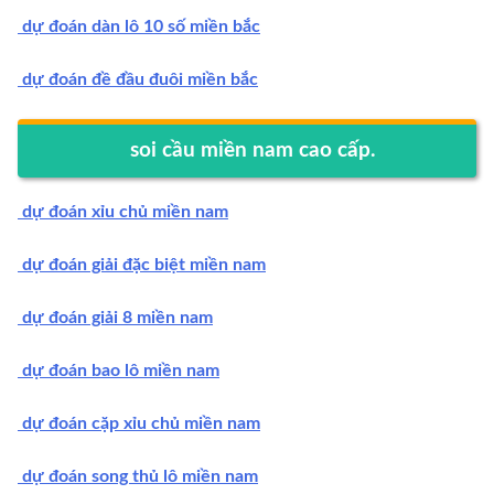
dự đoán dàn lô 10 số miền bắc
dự đoán đề đầu đuôi miền bắc
soi cầu miền nam cao cấp.
dự đoán xỉu chủ miền nam
dự đoán giải đặc biệt miền nam
dự đoán giải 8 miền nam
dự đoán bao lô miền nam
dự đoán cặp xỉu chủ miền nam
dự đoán song thủ lô miền nam