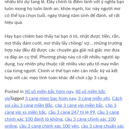
nhiều khi dự tang lễ. Đây chính là điềm lành với ý nghĩa bạn
luôn mong họ luôn bình an, khỏe mạnh, lúc này người mơ
có thể lựa chọn tuổi, ngày tháng năm sinh để đánh, sẽ rất
hiệu quả.
Hay bạn chiêm bao thấy tai bạn ô tô, nhặt được tiền, rắn,
mơ thấy đám cưới, mơ thấy lấy chồng/ vợ… những trường
hợp này đều đã được các chuyên gia giải mã giấc mơ đưa
ra đáp án cụ thể. Phương pháp này có rất nhiều người áp
dụng, tuy nhiên phụ thuộc rất nhiều vào yếu tố may mắn
của từng người. Chính vì thế bạn nên cân nhắc kỹ và kết
hợp với các mẹo tính toán khác để chơi cặp 3 càng.
Posted in
Xổ số miền bắc hôm nay
,
Xổ số miền bắc
vip
Tagged
3 cang mien bac hom nay
,
3 càng miễn phí
,
Cách
soi cầu 3 càng miền Bắc
,
cặp 3 càng víp miền bắc
,
cặp 3
càng víp xs miền bắc
,
cầu 3 càng 247 tỷ lệ 99
,
cầu 3 càng
chính xác 100 đánh lô không
,
cầu 3 càng chính xác 100
online
,
cầu 3 càng chính xác 100 yên
,
cầu 3 càng chuẩn xác