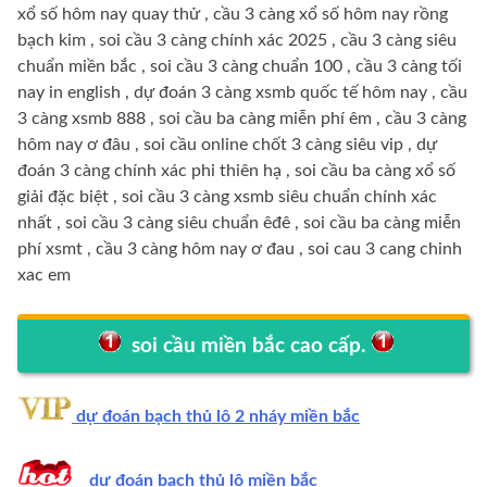
xổ số hôm nay quay thử , cầu 3 càng xổ số hôm nay rồng
bạch kim , soi cầu 3 càng chính xác 2025 , cầu 3 càng siêu
chuẩn miền bắc , soi cầu 3 càng chuẩn 100 , cầu 3 càng tối
nay in english , dự đoán 3 càng xsmb quốc tế hôm nay , cầu
3 càng xsmb 888 , soi cầu ba càng miễn phí êm , cầu 3 càng
hôm nay ơ đâu , soi cầu online chốt 3 càng siêu vip , dự
đoán 3 càng chính xác phi thiên hạ , soi cầu ba càng xổ số
giải đặc biệt , soi cầu 3 càng xsmb siêu chuẩn chính xác
nhất , soi cầu 3 càng siêu chuẩn êđê , soi cầu ba càng miễn
phí xsmt , cầu 3 càng hôm nay ơ đau , soi cau 3 cang chinh
xac em
soi cầu miền bắc cao cấp.
dự đoán bạch thủ lô 2 nháy miền bắc
dự đoán bạch thủ lô miền bắc