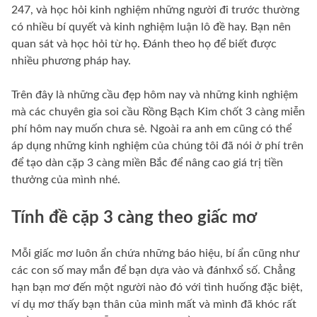
247, và học hỏi kinh nghiệm những người đi trước thường
có nhiều bí quyết và kinh nghiệm luận lô đề hay. Bạn nên
quan sát và học hỏi từ họ. Đánh theo họ để biết được
nhiều phương pháp hay.
Trên đây là những cầu đẹp hôm nay và những kinh nghiệm
mà các chuyên gia soi cầu Rồng Bạch Kim chốt 3 càng miễn
phí hôm nay muốn chưa sẻ. Ngoài ra anh em cũng có thể
áp dụng những kinh nghiệm của chúng tôi đã nói ở phí trên
để tạo dàn cặp 3 càng miền Bắc để nâng cao giá trị tiền
thưởng của mình nhé.
Tính đề cặp 3 càng theo giấc mơ
Mỗi giấc mơ luôn ẩn chứa những báo hiệu, bí ẩn cũng như
các con số may mắn để bạn dựa vào và đánhxổ số. Chẳng
hạn bạn mơ đến một người nào đó với tình huống đặc biệt,
ví dụ mơ thấy bạn thân của mình mất và mình đã khóc rất