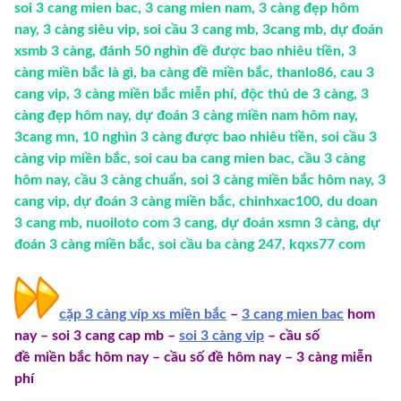
soi 3 cang mien bac, 3 cang mien nam, 3 càng đẹp hôm
nay, 3 càng siêu vip, soi cầu 3 cang mb, 3cang mb, dự đoán
xsmb 3 càng, đánh 50 nghìn đề được bao nhiêu tiền, 3
càng miền bắc là gì, ba càng đề miền bắc, thanlo86, cau 3
cang vip, 3 càng miền bắc miễn phí, độc thủ de 3 càng, 3
càng đẹp hôm nay, dự đoán 3 càng miền nam hôm nay,
3cang mn, 10 nghìn 3 càng được bao nhiêu tiền, soi cầu 3
càng vip miền bắc, soi cau ba cang mien bac, cầu 3 càng
hôm nay, cầu 3 càng chuẩn, soi 3 càng miền bắc hôm nay, 3
cang vip, dự đoán 3 càng miền bắc, chinhxac100, du doan
3 cang mb, nuoiloto com 3 cang, dự đoán xsmn 3 càng, dự
đoán 3 càng miền bắc, soi cầu ba càng 247, kqxs77 com
cặp 3 càng víp xs miền bắc
–
3 cang mien bac
hom
nay – soi 3 cang cap mb –
soi 3 càng vip
– cầu số
đề miền bắc hôm nay – cầu số đề hôm nay – 3 càng miễn
phí