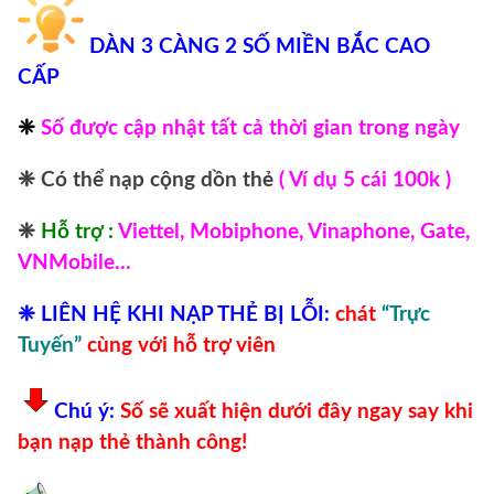
DÀN 3 CÀNG 2 SỐ MIỀN BẮC CAO
CẤP
❈
Số được cập nhật tất cả thời gian trong ngày
❈
Có thể nạp cộng dồn thẻ
( Ví dụ 5 cái 100k )
❈
Hỗ trợ :
Viettel, Mobiphone, Vinaphone, Gate,
VNMobile…
❈ LIÊN HỆ KHI NẠP THẺ BỊ LỖI:
chát
“Trực
Tuyến”
cùng với hỗ trợ viên
Chú ý:
Số sẽ xuất hiện dưới đây ngay say khi
bạn nạp thẻ thành công
!