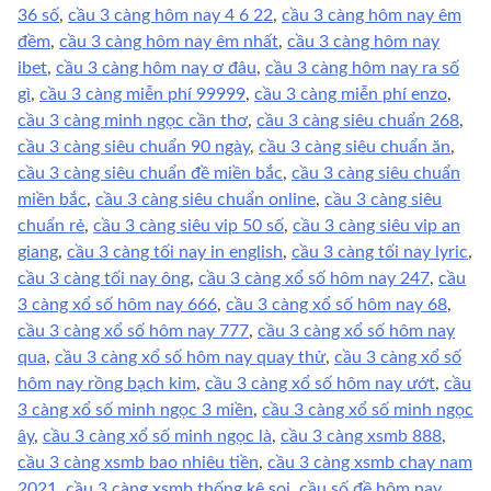
36 số
,
cầu 3 càng hôm nay 4 6 22
,
cầu 3 càng hôm nay êm
đềm
,
cầu 3 càng hôm nay êm nhất
,
cầu 3 càng hôm nay
ibet
,
cầu 3 càng hôm nay ơ đâu
,
cầu 3 càng hôm nay ra số
gì
,
cầu 3 càng miễn phí 99999
,
cầu 3 càng miễn phí enzo
,
cầu 3 càng minh ngọc cần thơ
,
cầu 3 càng siêu chuẩn 268
,
cầu 3 càng siêu chuẩn 90 ngày
,
cầu 3 càng siêu chuẩn ăn
,
cầu 3 càng siêu chuẩn đề miền bắc
,
cầu 3 càng siêu chuẩn
miền bắc
,
cầu 3 càng siêu chuẩn online
,
cầu 3 càng siêu
chuẩn rẻ
,
cầu 3 càng siêu vip 50 số
,
cầu 3 càng siêu vip an
giang
,
cầu 3 càng tối nay in english
,
cầu 3 càng tối nay lyric
,
cầu 3 càng tối nay ông
,
cầu 3 càng xổ số hôm nay 247
,
cầu
3 càng xổ số hôm nay 666
,
cầu 3 càng xổ số hôm nay 68
,
cầu 3 càng xổ số hôm nay 777
,
cầu 3 càng xổ số hôm nay
qua
,
cầu 3 càng xổ số hôm nay quay thử
,
cầu 3 càng xổ số
hôm nay rồng bạch kim
,
cầu 3 càng xổ số hôm nay ướt
,
cầu
3 càng xổ số minh ngọc 3 miền
,
cầu 3 càng xổ số minh ngọc
ây
,
cầu 3 càng xổ số minh ngọc là
,
cầu 3 càng xsmb 888
,
cầu 3 càng xsmb bao nhiêu tiền
,
cầu 3 càng xsmb chay nam
2021
,
cầu 3 càng xsmb thống kê soi
,
cầu số đề hôm nay
,