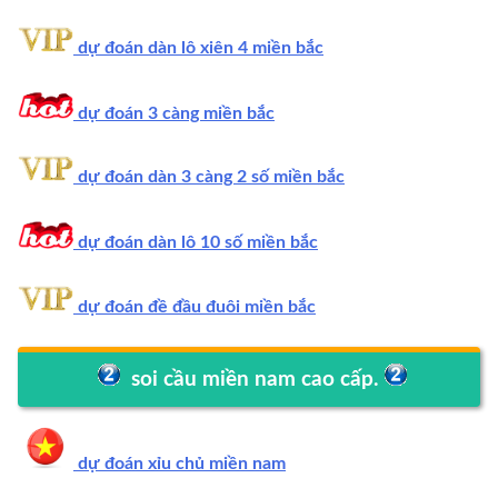
dự đoán dàn lô xiên 4 miền bắc
dự đoán 3 càng miền bắc
dự đoán dàn 3 càng 2 số miền bắc
dự đoán dàn lô 10 số miền bắc
dự đoán đề đầu đuôi miền bắc
soi cầu miền nam cao cấp.
dự đoán xỉu chủ miền nam