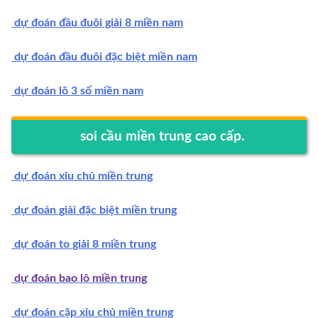
dự đoán đầu đuôi giải 8 miền nam
dự đoán đầu đuôi đặc biệt miền nam
dự đoán lô 3 số miền nam
soi cầu miền trung cao cấp.
dự đoán xỉu chủ miền trung
dự đoán giải đặc biệt miền trung
dự đoán to giải 8 miền trung
dự đoán bao lô miền trung
dự đoán cặp xỉu chủ miền trung