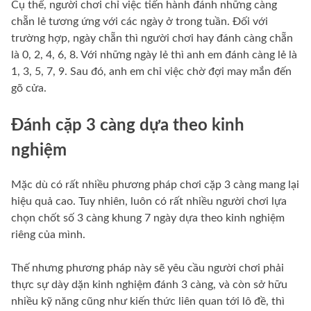
Cụ thể, người chơi chỉ việc tiến hành đánh những càng
chẵn lẻ tương ứng với các ngày ở trong tuần. Đối với
trường hợp, ngày chẵn thì người chơi hay đánh càng chẵn
là 0, 2, 4, 6, 8. Với những ngày lẻ thì anh em đánh càng lẻ là
1, 3, 5, 7, 9. Sau đó, anh em chỉ việc chờ đợi may mắn đến
gõ cửa.
Đánh cặp 3 càng dựa theo kinh
nghiệm
Mặc dù có rất nhiều phương pháp chơi cặp 3 càng mang lại
hiệu quả cao. Tuy nhiên, luôn có rất nhiều người chơi lựa
chọn chốt số 3 càng khung 7 ngày dựa theo kinh nghiệm
riêng của mình.
Thế nhưng phương pháp này sẽ yêu cầu người chơi phải
thực sự dày dặn kinh nghiệm đánh 3 càng, và còn sở hữu
nhiều kỹ năng cũng như kiến thức liên quan tới lô đề, thì