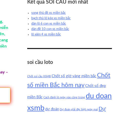
Kết quả SOI CẦU mới nhất
song thủ đề xs miền bắc
bạch thủ lô kép xs miền bắc
g,
dàn lô 6 con xs miền bắc
 miễn
dàn đề 10 con xs miền bắc
ền,
lô xiên 4 xs miền bắc
 cang
miền
soi cầu loto
nay –
Chốt
Chốt số giờ vàng miền bắc
Chốt soi cầu XSMB
số miền Bắc hôm nay
Chốt số đẹp
du doan
miền Bắc
Cách đánh lô ngày nào cũng trúng
xsmb
Dự
dự đoán
Dự đoán giải đặc biệt ngày mai