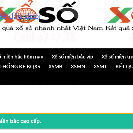
 đề đầu đuôi
ố miền bắc hôm nay
Xổ số miền bắc vip
Xổ số miền t
THỐNG KÊ KQXS
XSMB
XSMN
XSMT
KẾT Q
Ả
iền bắc cao cấp.