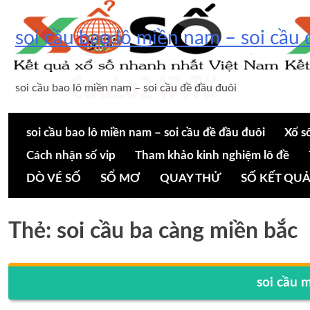
Skip
to
soi cầu bao lô miền nam – soi cầu
content
soi cầu bao lô miền nam – soi cầu đề đầu đuôi
soi cầu bao lô miền nam – soi cầu đề đầu đuôi
Xổ s
Cách nhận số vip
Tham khảo kinh nghiệm lô đề
DÒ VÉ SỐ
SỔ MƠ
QUAY THỬ
SỐ KẾT QU
Thẻ:
soi cầu ba càng miền bắc
soi cầu m