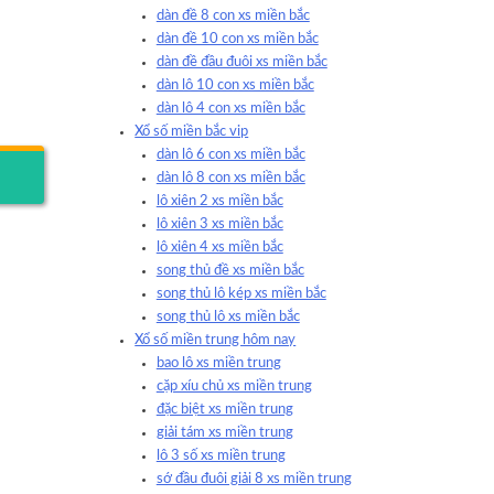
dàn đề 8 con xs miền bắc
dàn đề 10 con xs miền bắc
dàn đề đầu đuôi xs miền bắc
dàn lô 10 con xs miền bắc
dàn lô 4 con xs miền bắc
Xổ số miền bắc vip
dàn lô 6 con xs miền bắc
dàn lô 8 con xs miền bắc
lô xiên 2 xs miền bắc
lô xiên 3 xs miền bắc
lô xiên 4 xs miền bắc
song thủ đề xs miền bắc
song thủ lô kép xs miền bắc
song thủ lô xs miền bắc
Xổ số miền trung hôm nay
bao lô xs miền trung
cặp xíu chủ xs miền trung
đặc biệt xs miền trung
giải tám xs miền trung
lô 3 số xs miền trung
sớ đầu đuôi giải 8 xs miền trung