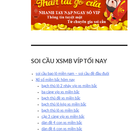
SOI CẦU XSMB VÍP TỐI NAY
soi cầu bao lô miền nam – soi cầu đề đầu đuôi
Xổ số miền bắc hôm nay
bạch thủ lô 2 nháy víp xs miền bắc
ba càng víp xs miền bắc
bạch thủ đề xs miền bắc
bạch thủ lô kép xs miền bắc
bạch thủ lô xs miền bắc
cặp 3 càng víp xs miền bắc
dàn đề 4 con xs miền bắc
dàn đề 6 con xs miền bắc