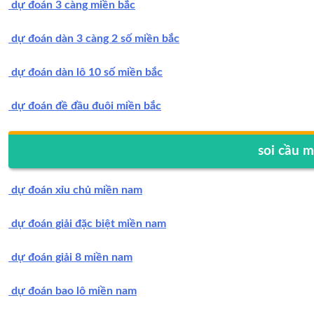
dự đoán 3 càng miền bắc
dự đoán dàn 3 càng 2 số miền bắc
dự đoán dàn lô 10 số miền bắc
dự đoán đề đầu đuôi miền bắc
soi cầu m
dự đoán xỉu chủ miền nam
dự đoán giải đặc biệt miền nam
dự đoán giải 8 miền nam
dự đoán bao lô miền nam