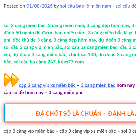
Posted on
01/08/2026
by
soi cầu bao lô miền nam - soi cầu đ
soi 3 cang mien bac, 3 cang mien nam, 3 càng đẹp hôm nay, 3 
đánh 50 nghìn đề được bao nhiêu tiền, 3 càng miền bắc là gì,
phí, độc thủ de 3 càng, 3 càng đẹp hôm nay, dự đoán 3 càng 
soi cầu 3 càng vip miền bắc, soi cau ba cang mien bac, cầu 3 
vip, dự đoán 3 càng miền bắc, chinhxac100, du doan 3 cang 
bắc, soi cầu ba càng 247, kqxs77 com
cặp 3 càng víp xs miền bắc
–
3 cang mien bac
hom nay 
cầu số đề hôm nay – 3 càng miễn phí
ĐÃ CHỐT SỐ LÀ CHUẨN – ĐÁNH LÀ
cặp 3 càng víp miền bắc – cặp 3 càng víp xs miền bắc – soi 3 