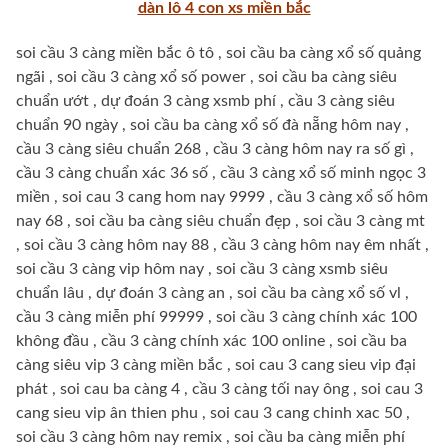
dàn lô 4 con xs miền bắc
soi cầu 3 càng miền bắc ô tô , soi cầu ba càng xổ số quảng
ngãi , soi cầu 3 càng xổ số power , soi cầu ba càng siêu
chuẩn ướt , dự đoán 3 càng xsmb phí , cầu 3 càng siêu
chuẩn 90 ngày , soi cầu ba càng xổ số đà nẵng hôm nay ,
cầu 3 càng siêu chuẩn 268 , cầu 3 càng hôm nay ra số gì ,
cầu 3 càng chuẩn xác 36 số , cầu 3 càng xổ số minh ngọc 3
miền , soi cau 3 cang hom nay 9999 , cầu 3 càng xổ số hôm
nay 68 , soi cầu ba càng siêu chuẩn đẹp , soi cầu 3 càng mt
, soi cầu 3 càng hôm nay 88 , cầu 3 càng hôm nay êm nhất ,
soi cầu 3 càng vip hôm nay , soi cầu 3 càng xsmb siêu
chuẩn lâu , dự đoán 3 càng an , soi cầu ba càng xổ số vl ,
cầu 3 càng miễn phí 99999 , soi cầu 3 càng chính xác 100
không đầu , cầu 3 càng chính xác 100 online , soi cầu ba
càng siêu vip 3 càng miền bắc , soi cau 3 cang sieu vip đại
phát , soi cau ba càng 4 , cầu 3 càng tối nay ông , soi cau 3
cang sieu vip ân thien phu , soi cau 3 cang chinh xac 50 ,
soi cầu 3 càng hôm nay remix , soi cầu ba càng miễn phí