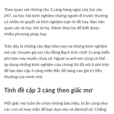
Theo quan sát những cầu 3 càng hàng ngày của Soi cầu
247, và học hỏi kinh nghiệm những người đi trước thường
có nhiều bí quyết và kinh nghiệm luận lô đề hay. Bạn nên
quan sát và học hỏi từ họ. Đánh theo họ để biết được
nhiều phương pháp hay.
Trên đây là những cầu đẹp hôm nay và những kinh nghiệm
mà các chuyên gia soi cầu Rồng Bạch Kim chốt 3 càng miễn
phí hôm nay muốn chưa sẻ. Ngoài ra anh em cũng có thể
áp dụng những kinh nghiệm của chúng tôi đã nói ở phí trên
để tạo dàn cặp 3 càng miền Bắc để nâng cao giá trị tiền
thưởng của mình nhé.
Tính đề cặp 3 càng theo giấc mơ
Mỗi giấc mơ luôn ẩn chứa những báo hiệu, bí ẩn cũng như
các con số may mắn để bạn dựa vào và đánhxổ số. Chẳng