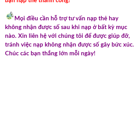
bạn nạp thẻ thành công
!
Mọi điều cần hỗ trợ tư vấn nạp thẻ hay
không nhận được số sau khi nạp ở bất kỳ mục
nào. Xin liên hệ với chúng tôi để được giúp đỡ,
tránh việc nạp không nhận được số gây bức xúc.
Chúc các bạn thắng lớn mỗi ngày!