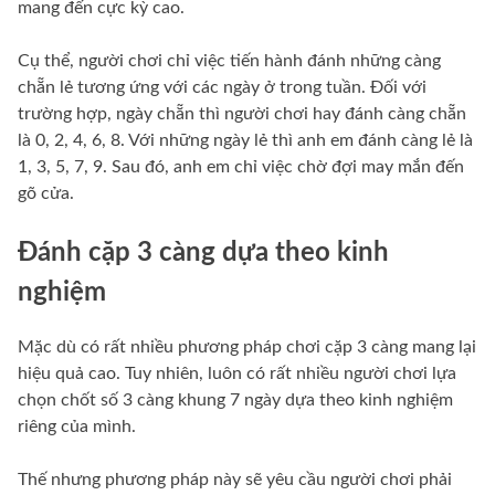
mang đến cực kỳ cao.
Cụ thể, người chơi chỉ việc tiến hành đánh những càng
chẵn lẻ tương ứng với các ngày ở trong tuần. Đối với
trường hợp, ngày chẵn thì người chơi hay đánh càng chẵn
là 0, 2, 4, 6, 8. Với những ngày lẻ thì anh em đánh càng lẻ là
1, 3, 5, 7, 9. Sau đó, anh em chỉ việc chờ đợi may mắn đến
gõ cửa.
Đánh cặp 3 càng dựa theo kinh
nghiệm
Mặc dù có rất nhiều phương pháp chơi cặp 3 càng mang lại
hiệu quả cao. Tuy nhiên, luôn có rất nhiều người chơi lựa
chọn chốt số 3 càng khung 7 ngày dựa theo kinh nghiệm
riêng của mình.
Thế nhưng phương pháp này sẽ yêu cầu người chơi phải