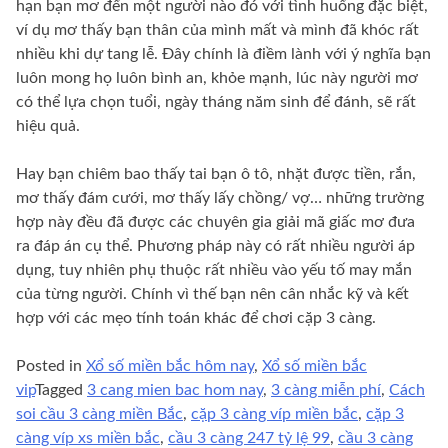
hạn bạn mơ đến một người nào đó với tình huống đặc biệt,
ví dụ mơ thấy bạn thân của mình mất và mình đã khóc rất
nhiều khi dự tang lễ. Đây chính là điềm lành với ý nghĩa bạn
luôn mong họ luôn bình an, khỏe mạnh, lúc này người mơ
có thể lựa chọn tuổi, ngày tháng năm sinh để đánh, sẽ rất
hiệu quả.
Hay bạn chiêm bao thấy tai bạn ô tô, nhặt được tiền, rắn,
mơ thấy đám cưới, mơ thấy lấy chồng/ vợ… những trường
hợp này đều đã được các chuyên gia giải mã giấc mơ đưa
ra đáp án cụ thể. Phương pháp này có rất nhiều người áp
dụng, tuy nhiên phụ thuộc rất nhiều vào yếu tố may mắn
của từng người. Chính vì thế bạn nên cân nhắc kỹ và kết
hợp với các mẹo tính toán khác để chơi cặp 3 càng.
Posted in
Xổ số miền bắc hôm nay
,
Xổ số miền bắc
vip
Tagged
3 cang mien bac hom nay
,
3 càng miễn phí
,
Cách
soi cầu 3 càng miền Bắc
,
cặp 3 càng víp miền bắc
,
cặp 3
càng víp xs miền bắc
,
cầu 3 càng 247 tỷ lệ 99
,
cầu 3 càng