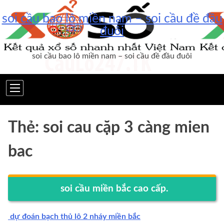
Skip
soi cầu bao lô miền nam – soi cầu đề đầu
to
đuôi
content
soi cầu bao lô miền nam – soi cầu đề đầu đuôi
Thẻ:
soi cau cặp 3 càng mien
bac
soi cầu miền bắc cao cấp.
dự đoán bạch thủ lô 2 nháy miền bắc