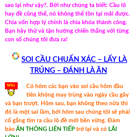
sao lại như vậy?. Bởi như chúng ta biết: Cầu lô
hay đề cũng thế, nó không thể tồn tại mãi được.
Chia vốn hợp lý chính là chìa khóa thành công.
Bạn hãy thử và tận hưởng chiến thắng với từng
con số chúng tôi đưa ra!
SOI CẦU CHUẨN XÁC – LẤY LÀ
TRÚNG – ĐÁNH LÀ ĂN
Có hôm các bạn vào
soi cầu
hôm đầu
tiên không may trùng vào ngày cầu gãy
và bạn trượt. Hôm sau, bạn không theo nữa thì
đó là một sai lầm, bởi hôm sau chúng tôi sẽ phải
cố gắng tìm ra cầu lô đề mới bền vững. Đảm
bảo
ĂN THÔNG LIÊN TIẾP
trở lại và có
LÃI