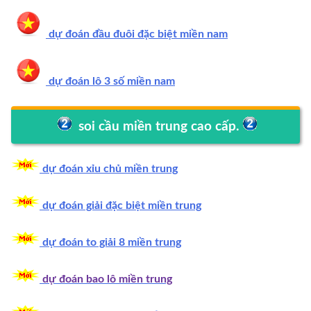
dự đoán đầu đuôi đặc biệt miền nam
dự đoán lô 3 số miền nam
soi cầu miền trung cao cấp.
dự đoán xỉu chủ miền trung
dự đoán giải đặc biệt miền trung
dự đoán to giải 8 miền trung
dự đoán bao lô miền trung