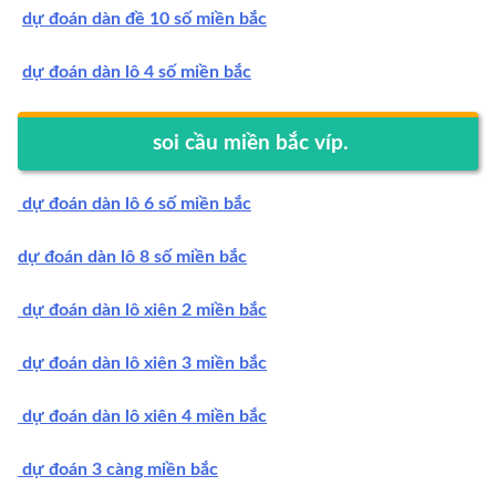
dự đoán dàn đề 10 số miền bắc
dự đoán dàn lô 4 số miền bắc
soi cầu miền bắc víp.
dự đoán dàn lô 6 số miền bắc
dự đoán dàn lô 8 số miền bắc
dự đoán dàn lô xiên 2 miền bắc
dự đoán dàn lô xiên 3 miền bắc
dự đoán dàn lô xiên 4 miền bắc
dự đoán 3 càng miền bắc